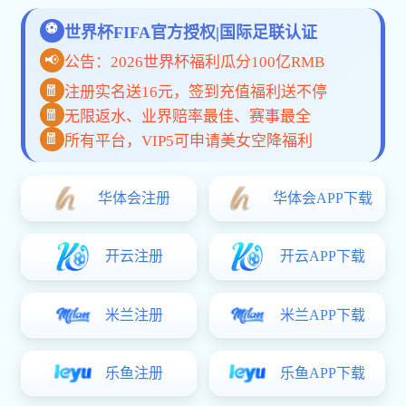
南非主帅信心满满期待创造历史球队状态明显提升
2026-08-05
12 次浏览
NBA球员詹姆斯库里文班SGA等入选时代年度体育界百
大榜单
2026-08-04
12 次浏览