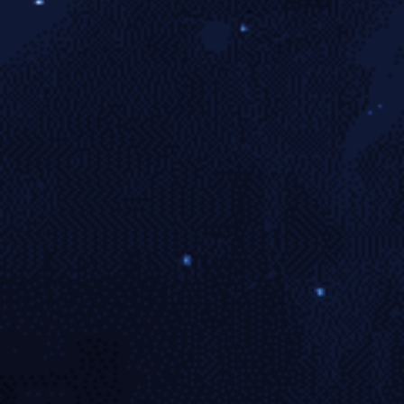
赛事通知机制增强。
2021年3月10日 · v4.6.1
首页动效优化。
修复偶发闪退问题。
2019 年
2019年11月3日 · v2.3.4
上线赛事回顾模块。
简化登录流程。