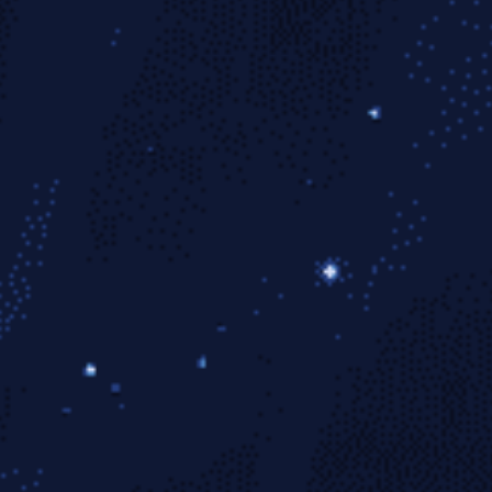
数据合规卓越平台
平台顺利通过 GDPR 与 ISO 多项认证，建立技术
安全新标准。
育app官网登录入口 · 版本更新
我们记录每次进步，只为更稳定的赛事观看与数据服务。