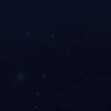
们将继续围绕 米兰体育-米兰online(中国) 用户的真实需求，不断提升产
联系我们
常州市天宁区延陵中路77号
support@ranbrand.com
米
与