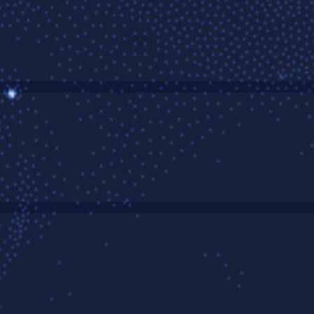
户行为
户发布违法信息、扰乱系统运行、侵犯他人权利或进行未授权营销行
识产权
所有内容归属平台或授权方所有，未经允许不得以任何形式使用或传
务终止
违反协议条款，平台有权中止或终止账户使用，且无需提前通知。
责声明
对因网络问题、第三方系统故障等引发的内容偏差或使用后果承担责