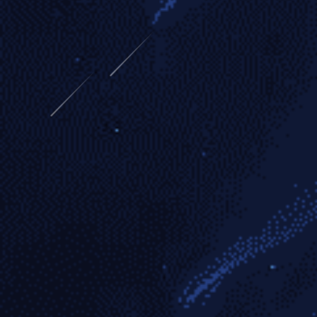
亚洲体育服务平台大奖
2022 年度综合类数字体育平台荣誉奖项，肯定平
台服务能力。
米兰体