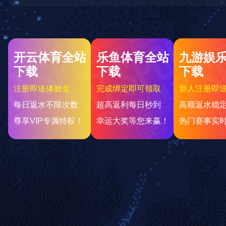
8. 法
本协议
9. 联
如有任何
米兰体育app官