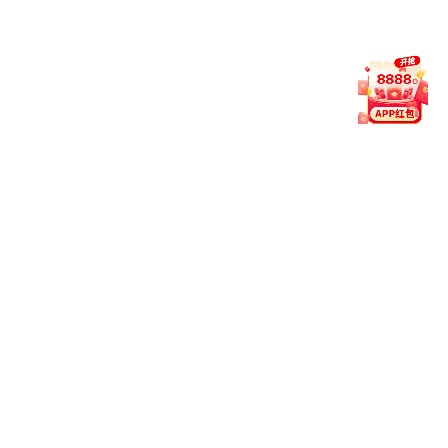
不断改进，那么未来一定会给人惊喜，实现更高目
标。
4、斯洛特面临挑战
斯洛特以D-的不理想评价，引发了外界对于其执教能
力和战术安排的大量讨论。他领导下的球队似乎难以
找到合适的发展方向，无论是在阵容配置还是比赛节
奏上，都显得缺乏有效性。在一些重要赛事中，他们
往往无法发挥应有水平，与其他强队相比显得捉襟见
肘。
此外，其管理风格也受到质疑。有评论指出，他可能
未能充分调动球员积极性，使整体士气受到影响。这
样的情形造成了团队内部的不和谐，从而进一步加剧
了糟糕局面的恶性循环。在激烈竞争环境下，如何迅