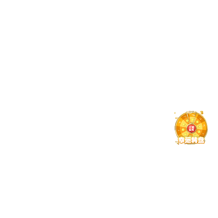
瓜帅善于利用每位球员特长，使得整个球队如同一个
运转良好的机器。不论是前场攻击组还是后防线，他
都能根据不同对手调配合适人员进行针对性部署。这
种策略让曼城能够灵活应对各类挑战，有效减少失
误，提高胜率。
不过，本赛季曼城也遭遇了一些意外，包括伤病困扰
和状态起伏。这些因素影响了他们某些关键赛事中的
发挥。然而，即便如此，瓜帅依然能通过细致入微的
数据分析与调整，将影响降到最低，让球队保持竞争
力。这种韧性和适应能力，是他获得A级评分的重要
原因。
3、卡里克稳步前行