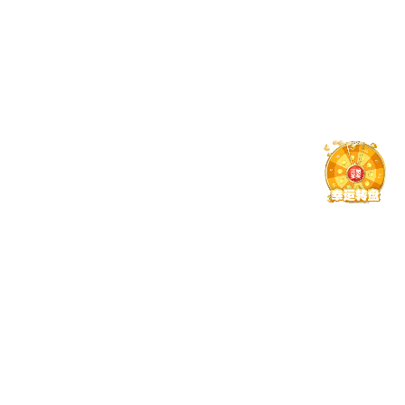
相比之下，浙江俱乐部绿城则充分利用了自身优势，
其前锋线上有着多位状态火热的选手。他们不仅速度
快，而且技术娴熟，使得河南防线疲于奔命。此外，
中场球员通过不断跑动和有效地拦截，使得球队能够
迅速转守为攻，从而进一步加大对河南队施压。
值得一提的是，本场比赛中个别替补球员也起到了至
关重要的作用。尤其是绿城的一名替补前锋，他在替
换上场后立刻展现出极佳状态，为球队再添一分。这
种深厚的人才储备，无疑是当前足球竞技中的一个重
要竞争优势。
3、精彩瞬间回顾
尽管结果不如人意，但整场比赛中仍然涌现出不少精
彩瞬间。其中，第一个进球便是由浙江绿城的一名年