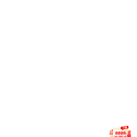
轻前锋完成，他接到边路传中后，一脚凌空抽射直入
死角，让全场观众惊叹不已。这一刻成为了他职业生
涯中的经典片段，也展示了他非凡的个人能力。
除此之外，在比赛进行到下半时时，河南俱乐部也曾
创造过几次险情。一名前锋在禁区内获得绝佳机会，
可惜他的射门被对方门将神勇扑救，这也是本赛季最
佳扑救之一。这类瞬间虽没有转化为进球，却同样令
人印象深刻。
最后，当比赛进入尾声阶段时，两支球队都显得略微
紧张。在此背景下，一次激烈拼抢引发小冲突，引起
现场观众热议。这不仅提升了比赛氛围，也彰显出足
球运动的不屈精神，为赛事增添了一丝戏剧性。