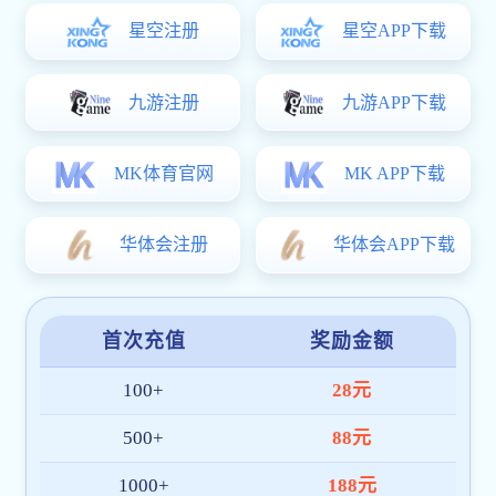
首页
/
体育资讯
/ 正文
2026-07-05 15:16
49 次阅读
河南俱乐部彩陶坊遭遇浙江俱乐部绿城零
封比赛分析与精彩瞬间回顾
在近期的一场激烈对决中，河南俱乐部彩陶坊迎战浙
江俱乐部绿城，两队的较量成为球迷们津津乐道的话
题。尽管河南队在主场作战，但最终却以0:2被对手零
封，这不仅让球队的士气受到打击，也引发了外界对
于两队表现的广泛讨论。本文将从比赛分析、双方阵
容、精彩瞬间和未来展望四个方面，对这场比赛进行