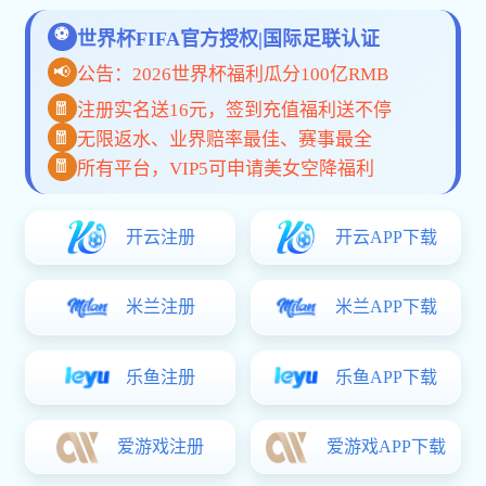
立即下载米兰体育app官网登录入口APP